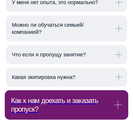
У меня нет опыта, это нормально?
Меню
Главная
Можно ли обучаться семьей/
Регаты
компанией?
Школа 7ЯХТ
Как к нам доехать и заказать
Яхта-«эМ-Ка»
пропуск?
Яхт-клуб «ПИРогово»
Что если я пропущу занятие?
Фото
Видео
Какая экипировка нужна?
Контакты
1
Подарочный Сертификат
Заблаговременно закажите пропуск
на территорию Курорта «ПИРогово»
Политика конфиденциальности
Заполнив форму и отправив данные, Вы
Старая версия сайта
получите подтверждение о пропуске для
въезда на территорию