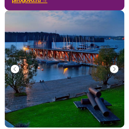
Будь в курсе
событий!
Новости, результаты и фото регат
- оперативно на нашем канале.
ПОДПИСАТЬСЯ
Удобная доступность
Яхт-клуб ПИР
Скоростная трасса
Современный клу