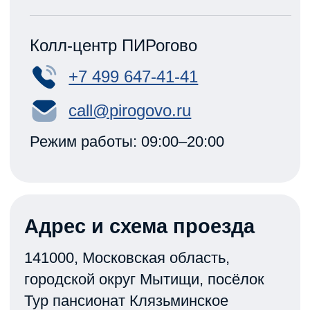
7
Если Вы прибыли заблаговременно,
то можете отдохнуть, выпить кофе
в ресторане «Домино» с видом на гольф-поле