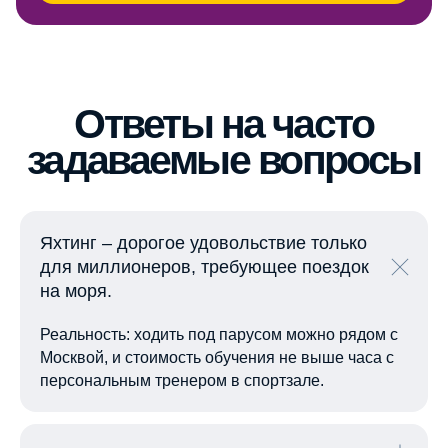
Показать в Яндекс.Картах
Яхтинг – дорогое удовольствие только
Показать в Гугл.Картах
для миллионеров, требующее поездок
на моря.
Р
еальность: ходить под парусом можно рядом с
Москвой, и стоимость обучения не выше часа с
персональным тренером в спортзале.
© Ассоциация
национального класса
яхт «эМ-Ка»