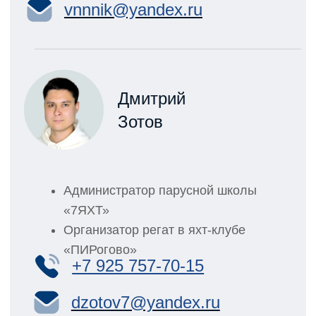
6
В яхт-офисе Вас встретят менеджер или
тренер.