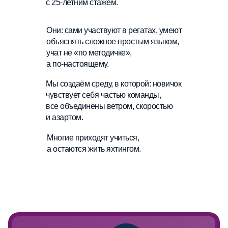
с 25-летним стажем.
vnnnik@yandex.ru
Они: сами участвуют в регатах, умеют
объяснять сложное простым языком,
Дмитрий
учат не «по методичке»,
Зотов
а по‑настоящему.
Мы создаём среду, в которой: новичок
чувствует себя частью команды,
Администратор парусной школы
все объединены ветром, скоростью
«7ЯХТ»
и азартом.
Организатор регат в яхт-клубе
«ПИРогово»
+7 925 757-70-15
Многие приходят учиться,
а остаются жить яхтингом.
dzotov7@yandex.ru
Колл-центр ПИРогово
+7 499 647-41-41
call@pirogovo.ru