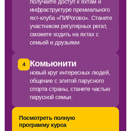
сможете ходить на яхтах с
семьей и друзьями
Комьюнити
4
новый круг интересных людей,
общение с элитой парусного
спорта страны, станете частью
парусной семьи.
Посмотреть полную
программу курса