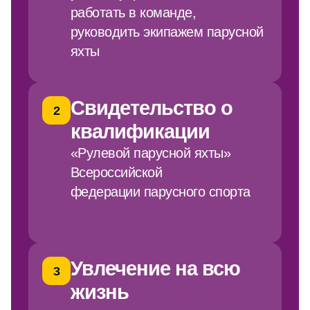
Свидетельство о
2
квалификации
«Рулевой парусной яхты»
Всероссийской
федерации парусного спорта
Увлечение на всю
3
жизнь
получаете доступ к яхтам и
инфраструктуре премиального
яхт-клуба «ПИРогово». Станете
участником регулярных регат,