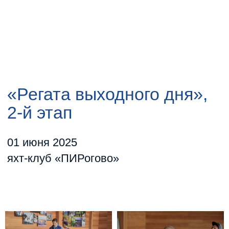
«Регата выходного дня»,
2-й этап
01 июня 2025
яхт-клуб «ПИРогово»